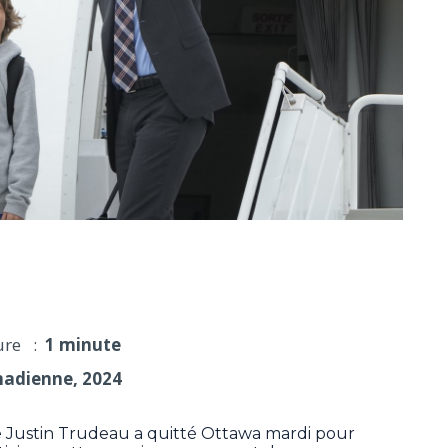
i pour le sommet des nations de l'Asie du Sud-Est
ure :
1 minute
nadienne, 2024
 Justin Trudeau a quitté Ottawa mardi pour