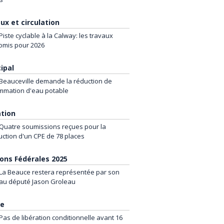
ux et circulation
Piste cyclable à la Calway: les travaux
omis pour 2026
ipal
Beauceville demande la réduction de
mmation d'eau potable
tion
Quatre soumissions reçues pour la
uction d'un CPE de 78 places
ions Fédérales 2025
La Beauce restera représentée par son
au député Jason Groleau
ce
Pas de libération conditionnelle avant 16