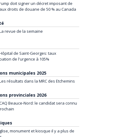
rump doit signer un décret imposant de
ux droits de douane de 50 % au Canada
té
La revue de la semaine
é
Hôpital de Saint-Georges: taux
pation de l'urgence à 105%
ions municipales 2025
Les résultats dans la MRC des Etchemins
ions provinciales 2026
CAQ Beauce-Nord: le candidat sera connu
prochain
iques
glise, monument et kiosque il y a plus de
s