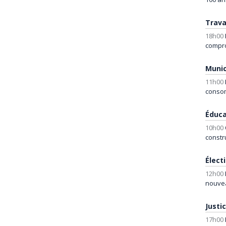
Trava
18h00
compr
Munic
11h00
conso
Éduca
10h00
constr
Élect
12h00
nouve
Justi
17h00