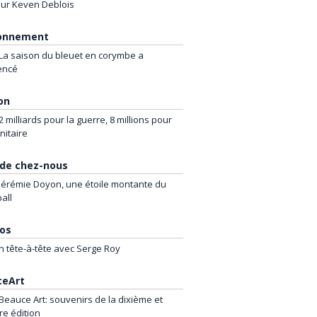
ur Keven Deblois
ronnement
La saison du bleuet en corymbe a
encé
on
2 milliards pour la guerre, 8 millions pour
nitaire
de chez-nous
Jérémie Doyon, une étoile montante du
all
os
n tête-à-tête avec Serge Roy
ceArt
Beauce Art: souvenirs de la dixième et
re édition