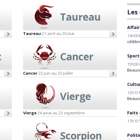
Les 
Taureau
Affai
Taureau
21 avril au 20 mai
14h00
célèbr
x
Cancer
Sports
15h00
Beauc
Cancer
22 juin au 23 juillet
Cultu
Vierge
12h15
Beauc
Faits
Vierge
24 aout au 23 septembre
17h15
Scorpion
Polit