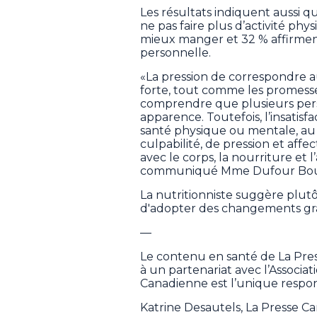
Les résultats indiquent aussi 
ne pas faire plus d’activité ph
mieux manger et 32 % affirmen
personnelle.
«La pression de correspondre aux
forte, tout comme les promesse
comprendre que plusieurs pers
apparence. Toutefois, l’insatisf
santé physique ou mentale, au c
culpabilité, de pression et aff
avec le corps, la nourriture et 
communiqué Mme Dufour Bou
La nutritionniste suggère plutô
d'adopter des changements gra
—
Le contenu en santé de La Pre
à un partenariat avec l’Associa
Canadienne est l’unique respon
Katrine Desautels, La Presse C