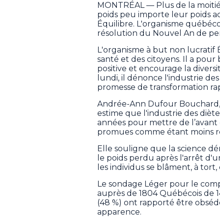
MONTRÉAL — Plus de la moitié 
poids peu importe leur poids 
Équilibre. L'organisme québécois
résolution du Nouvel An de per
L'organisme à but non lucratif 
santé et des citoyens. Il a po
positive et encourage la diver
lundi, il dénonce l'industrie de
promesse de transformation ra
Andrée-Ann Dufour Bouchard, nu
estime que l'industrie des diè
années pour mettre de l’avant
promues comme étant moins res
Elle souligne que la science d
le poids perdu après l'arrêt d'
les individus se blâment, à tort
Le sondage Léger pour le compt
auprès de 1804 Québécois de 14
(48 %) ont rapporté être obsédé
apparence.