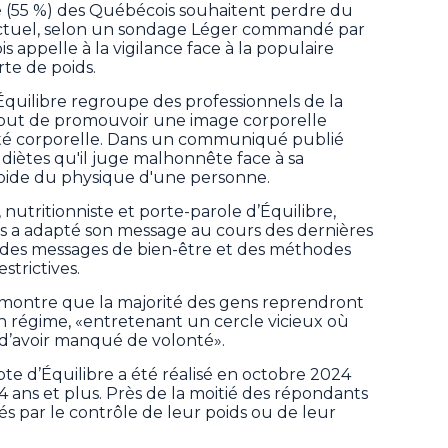
(55 %) des Québécois souhaitent perdre du
actuel, selon un sondage Léger commandé par
 appelle à la vigilance face à la populaire
te de poids.
Équilibre regroupe des professionnels de la
ur but de promouvoir une image corporelle
sité corporelle. Dans un communiqué publié
s diètes qu'il juge malhonnête face à sa
pide du physique d'une personne.
tritionniste et porte-parole d’Équilibre,
tes a adapté son message au cours des dernières
 des messages de bien-être et des méthodes
trictives.
émontre que la majorité des gens reprendront
un régime, «entretenant un cercle vicieux où
, d’avoir manqué de volonté».
e d’Équilibre a été réalisé en octobre 2024
 ans et plus. Près de la moitié des répondants
s par le contrôle de leur poids ou de leur