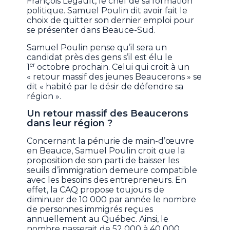
François Legault, le chef de sa formation
politique. Samuel Poulin dit avoir fait le
choix de quitter son dernier emploi pour
se présenter dans Beauce-Sud.
Samuel Poulin pense qu’il sera un
candidat près des gens s’il est élu le
er
1
octobre prochain. Celui qui croit à un
« retour massif des jeunes Beaucerons » se
dit « habité par le désir de défendre sa
région ».
Un retour massif des Beaucerons
dans leur région ?
Concernant la pénurie de main-d’œuvre
en Beauce, Samuel Poulin croit que la
proposition de son parti de baisser les
seuils d’immigration demeure compatible
avec les besoins des entrepreneurs. En
effet, la CAQ propose toujours de
diminuer de 10 000 par année le nombre
de personnes immigrés reçues
annuellement au Québec. Ainsi, le
nombre passerait de 52 000 à 40 000