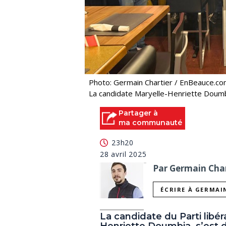
Photo: Germain Chartier / EnBeauce.c
La candidate Maryelle-Henriette Doumbi
Partager à
ma communauté
23h20
28 avril 2025
Par Germain Char
ÉCRIRE À GERMAI
La candidate du Parti libé
Henriette Doumbia, s’est d