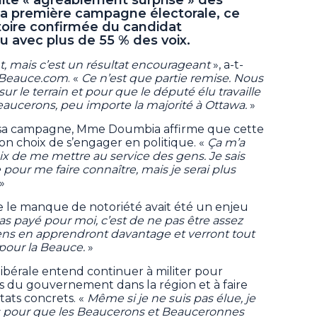
 sa première campagne électorale, ce
ictoire confirmée du candidat
 avec plus de 55 % des voix.
, mais c’est un résultat encourageant
», a-t-
Beauce.com
. «
Ce n’est que partie remise. Nous
 sur le terrain et pour que le député élu travaille
eaucerons, peu importe la majorité à Ottawa.
»
t sa campagne, Mme Doumbia affirme que cette
on choix de s’engager en politique. «
Ça m’a
oix de me mettre au service des gens. Je sais
 pour me faire connaître, mais je serai plus
 »
 le manque de notoriété avait été un enjeu
as payé pour moi, c’est de ne pas être assez
ens en apprendront davantage et verront tout
t pour la Beauce.
»
 libérale entend continuer à militer pour
ns du gouvernement dans la région et à faire
tats concrets. «
Même si je ne suis pas élue, je
es pour que les Beaucerons et Beauceronnes