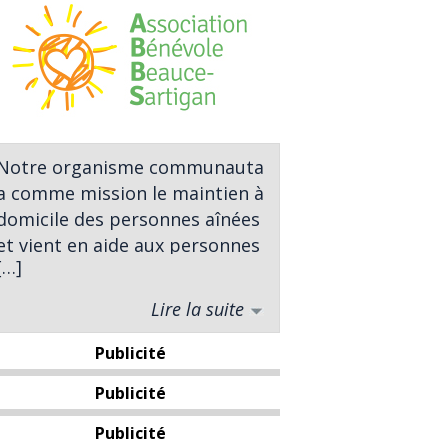
Notre organisme communautaire
a comme mission le maintien à
domicile des personnes aînées
et vient en aide aux personnes
[…]
démunies et ce, depuis 1979.
Nos différents services sont
Lire la suite
offerts par l’entremise de 350
bénévoles répartis sur tout le
Publicité
territoire de Beauce-Sartigan.
Publicité
Nos valeurs sont la
Publicité
bienveillance, la solidarité, le