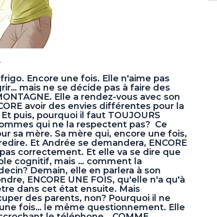
.
 frigo. Encore une fois. Elle n'aime pas
grir… mais ne se décide pas à faire des
 MONTAGNE. Elle a rendez-vous avec son
CORE avoir des envies différentes pour la
. Et puis, pourquoi il faut TOUJOURS
s hommes qui ne la respectent pas? Ce
 pour sa mère. Sa mère qui, encore une fois,
 redire. Et Andrée se demandera, ENCORE
 pas correctement. Et elle va se dire que
ble cognitif, mais … comment la
édecin? Demain, elle en parlera à son
épondre, ENCORE UNE FOIS, qu'elle n'a qu'à
 être dans cet état ensuite. Mais
cuper des parents, non? Pourquoi il ne
re une fois… le même questionnement. Elle
accrochant le téléphone… COMME