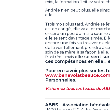
midi, la formation "Initiez votre
Andrée n’en peut plus, elle s’insc
elle…
Trois mois plus tard, Andrée se l
est en congé, elle va aller marche
encore un peu du mal à sourire 
elle se sent davantage aimée. Ell
encore une fois, va trouver quel
de la voir tellement prendre à c
soin de sa mère, à sa façon à elle
elle se sent sur
frustrée… mais
ces compétences en elle… et 
Pour en savoir plus sur les 
www.benevolatbeauce.co
Personnelles.
Visionnez tous les textes de AB
ABBS - Association bénévol
11400 bureau 120-A, 1re Avenue,