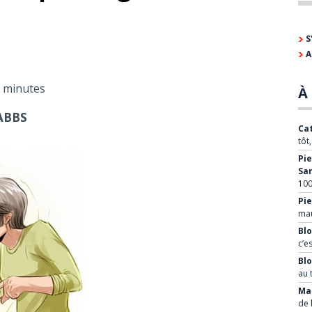
S
A
3 minutes
À 
ABBS
Cat
tôt
Pie
Sa
100
Pie
mau
Blo
c’e
Bl
au 
Mar
de 