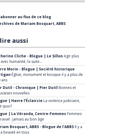
courage, le professionnalisme,
l’autonomie,
l'”empowerment
”…
'abonner au flux de ce blog
En résumé, ON VOUS AIME!
rchives de Mariam Bosquart, ABBS
lire aussi
herine Cliche - Blogue | Le Sillon
Agir plus
, avec humanité, la suite…
rre Morin - Blogue | Société historique
rtigan
Église, monument et kiosque il y a plus de
 ans
r Dutil - Chronique | Pier Dutil
Bonnes et
vaises nouvelles
gue | Havre l'Éclaircie
La violence judiciaire,
st quoi?
ogue | La Véranda, Centre-Femmes
Femmes
travail : jamais au bon âge
iam Bosquart, ABBS - Blogue de l'ABBS
Il y a
la beauté en tous