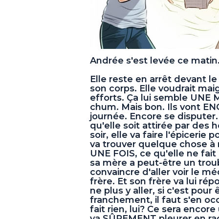
Andrée s'est levée ce matin
Elle reste en arrêt devant le
son corps. Elle voudrait mai
efforts. Ça lui semble UNE
chum. Mais bon. Ils vont EN
journée. Encore se disputer
qu'elle soit attirée par de
soir, elle va faire l'épicerie
va trouver quelque chose à
UNE FOIS, ce qu'elle ne fait
sa mère a peut-être un trou
convaincre d'aller voir le m
frère. Et son frère va lui r
ne plus y aller, si c'est pour
franchement, il faut s'en oc
fait rien, lui? Ce sera enco
va SÛREMENT pleurer en r