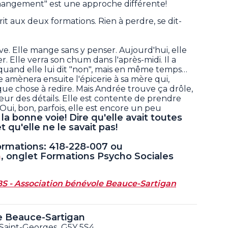
 changement" est une approche différente!
rit aux deux formations. Rien à perdre, se dit-
ève. Elle mange sans y penser. Aujourd'hui, elle
r. Elle verra son chum dans l'après-midi. Il a
quand elle lui dit "non", mais en même temps…
e amènera ensuite l'épicerie à sa mère qui,
que chose à redire. Mais Andrée trouve ça drôle,
œur des détails. Elle est contente de prendre
. Oui, bon, parfois, elle est encore un peu
 la bonne voie! Dire qu'elle avait toutes
qu'elle ne le savait pas!
formations: 418-228-007 ou
m
, onglet Formations Psycho Sociales
BS - Association bénévole Beauce-Sartigan
e Beauce-Sartigan
 Saint-Georges G5Y 5S4