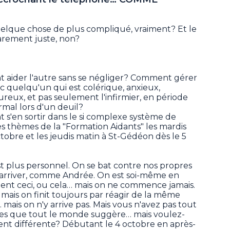
quelque chose de plus compliqué, vraiment? Et le
rarement juste, non?
ider l'autre sans se négliger? Comment gérer
c quelqu'un qui est colérique, anxieux,
eux, et pas seulement l'infirmier, en période
rmal lors d'un deuil?
'en sortir dans le si complexe système de
des thèmes de la "Formation Aidants" les mardis
tobre et les jeudis matin à St-Gédéon dès le 5
'est plus personnel. On se bat contre nos propres
y arriver, comme Andrée. On est soi-même en
ment ceci, ou cela… mais on ne commence jamais.
mais on finit toujours par réagir de la même
mais on n'y arrive pas. Mais vous n'avez pas tout
oses que tout le monde suggère… mais voulez-
nt différente? Débutant le 4 octobre en après-