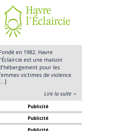
Fondé en 1982, Havre
l'Éclaircie est une maison
d'hébergement pour les
femmes victimes de violence
[…]
conjugale et leurs enfants.
Lire la suite
Notre mission première est de
fournir à celles-ci un refuge
Publicité
accueillant et sécuritaire afin
Publicité
qu'elles reprennent du pouvoir
sur leur vie. Notre ressource
Publicité