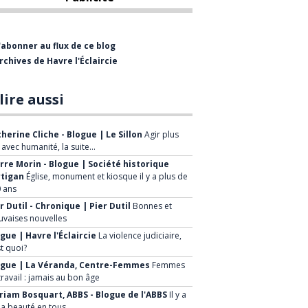
est spécialisée en intervention
et en prévention de la
problématique de la violence
'abonner au flux de ce blog
rchives de Havre l'Éclaircie
conjugale et, de par sa
mission, elle se veut un agent
lire aussi
de changement social.
herine Cliche - Blogue | Le Sillon
Agir plus
, avec humanité, la suite…
rre Morin - Blogue | Société historique
rtigan
Église, monument et kiosque il y a plus de
 ans
r Dutil - Chronique | Pier Dutil
Bonnes et
vaises nouvelles
gue | Havre l'Éclaircie
La violence judiciaire,
st quoi?
ogue | La Véranda, Centre-Femmes
Femmes
travail : jamais au bon âge
iam Bosquart, ABBS - Blogue de l'ABBS
Il y a
la beauté en tous