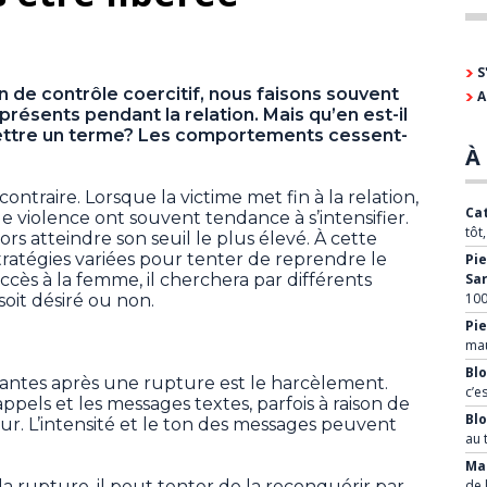
S
 de contrôle coercitif, nous faisons souvent
A
ésents pendant la relation. Mais qu’en est-il
ettre un terme? Les comportements cessent-
À 
traire. Lorsque la victime met fin à la relation,
Cat
 violence ont souvent tendance à s’intensifier.
tôt
rs atteindre son seuil le plus élevé. À cette
stratégies variées pour tenter de reprendre le
Pie
cès à la femme, il cherchera par différents
Sa
100
soit désiré ou non.
Pie
mau
Blo
urantes après une rupture est le harcèlement.
c’e
appels et les messages textes, parfois à raison de
Bl
jour. L’intensité et le ton des messages peuvent
au 
Mar
a rupture, il peut tenter de la reconquérir par
de 