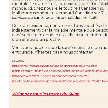
mentale ce qui en fait la première cause d’invalidi
monde. Ici, chez nous, elle touche 1 Canadien sur 
Malheureusement, seulement 1 Canadien sur 7 uti
services de santé pour une maladie mentale.
De toute évidence, nous serons tous touchés, di
indirectement, par la maladie mentale que ce soi
expérience personnelle ou celle d’un membre de 
d’un ami ou d’un proche.
Vous vous inquiétez de la santé mentale d’un m
entourage, n’hésitez pas à nous contacter.
Sources :
https://sante-infobase.canada.ca/labo-de-donnees/blogue-maladies-
mentales.html#:~:text=1%20Canadien%20sur%203%20(environ,cours%20de
https://www.camh.ca/fr/agent-du-changement/la-crise-est-
reelle#:~:text=Selon%20l'Organisation%20mondiale%20de,6%2C7%20millio
Visionnez tous les textes
du Sillon