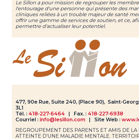
Le Sillon a pour mission de regrouper les membr
l'entourage d'une personne qui présente des man
cliniques reliées à un trouble majeur de santé men
offrir une gamme de services de soutien, et ce, afi
permettre d'actualiser leur potentiel.
477, 90e Rue, Suite 240, (Place 90), Saint-Geo
3L1
Tél. :
418-227-6464
| Fax. :
418-227-6938
Courriel :
info@lesillon.com
| Site Web :
www.le
REGROUPEMENT DES PARENTS ET AMIS DE L
ATTEINTE D'UNE MALADIE MENTALE. TERRITOI