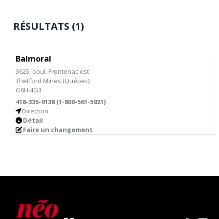
RÉSULTATS (1)
Balmoral
3625, boul. Frontenac est
Thetford Mines
(
Québec
)
G6H 4G3
418-335-9138 (1-800-561-5921)
Direction
Détail
Faire un changement