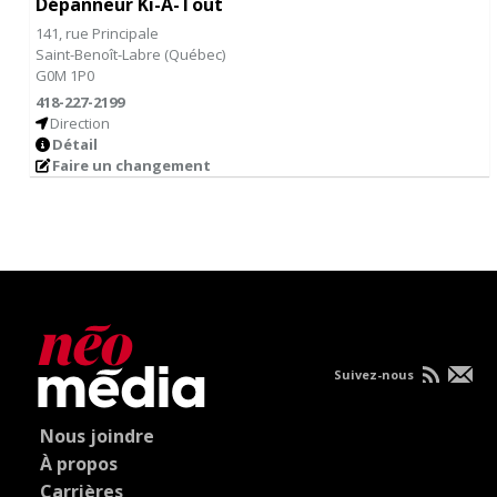
Dépanneur Ki-A-Tout
141, rue Principale
Saint-Benoît-Labre
(
Québec
)
G0M 1P0
418-227-2199
Direction
Détail
Faire un changement
Suivez-nous
Nous joindre
À propos
Carrières