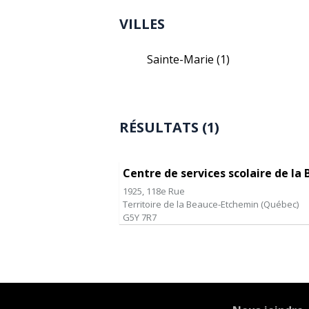
VILLES
Sainte-Marie
(1)
RÉSULTATS (1)
Centre de services scolaire de l
1925, 118e Rue
Territoire de la Beauce-Etchemin
(
Québec
)
G5Y 7R7