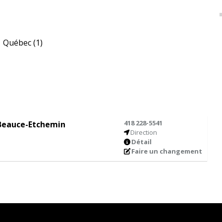
Québec
(1)
418 228-5541
a Beauce-Etchemin
Direction
Détail
Faire un changement