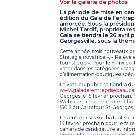
Voir la galerie de photos
La période de mise en cand
édition du Gala de l’entre
amorcée. Sous la présiden
Michel Tardif, propriétaire
Gala se tiendra le 26 avri
Georgesville, sous la théma
Cette année, trois nouveaux prix
Stratégie novatrice », « Relève 
touristique ». Pour le « Prix du 
voter dans les catégories « Mag
d’alimentation-boutiques spécial
Le vote du public se tiendra du 
www.galadelentreprisebeauc
Georges le 15 février prochain.
Web ou sur papier courent la
150 $ au Carrefour St-Georges.
Les entreprises souhaitant sou
14 février prochain pour le fair
cahiers de candidature et infor
disponibles au
www.galadelent