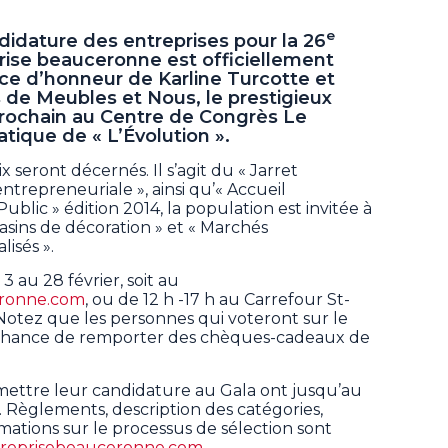
e
idature des entreprises pour la 26
prise beauceronne est officiellement
ce d’honneur de Karline Turcotte et
s de Meubles et Nous, le prestigieux
l prochain au Centre de Congrès Le
tique de « L’Évolution ».
 seront décernés. Il s’agit du « Jarret
entrepreneuriale », ainsi qu’« Accueil
Public » édition 2014, la population est invitée à
asins de décoration » et « Marchés
isés ».
3 au 28 février, soit au
eronne.com
, ou de 12 h -17 h au Carrefour St-
 Notez que les personnes qui voteront sur le
 chance de remporter des chèques-cadeaux de
mettre leur candidature au Gala ont jusqu’au
e. Règlements, description des catégories,
mations sur le processus de sélection sont
reprisebeauceronne.com
.