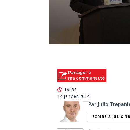
0
seconds
of
2
minutes,
26
Partager à
seconds
Volume
ma communauté
90%
16h55
14 janvier 2014
Par Julio Trepani
ÉCRIRE À JULIO T