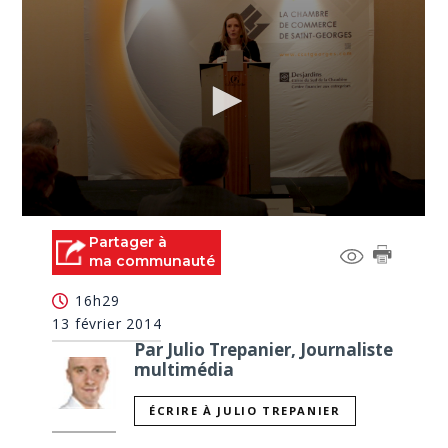
0
seconds
Partager à
of
ma communauté
0
seconds
16h29
13 février 2014
Par Julio Trepanier, Journaliste
multimédia
ÉCRIRE À JULIO TREPANIER