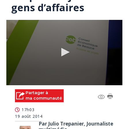
gens d’affaires
0
seconds
Partager à
of
ma communauté
0
seconds
17h03
19 août 2014
Par Julio Trepanier, Journaliste