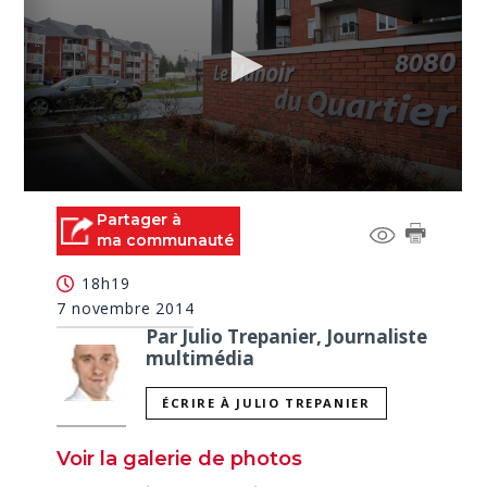
0
seconds
Partager à
of
ma communauté
2
minutes,
18h19
8
seconds
7 novembre 2014
Par Julio Trepanier, Journaliste
multimédia
ÉCRIRE À JULIO TREPANIER
Voir la galerie de photos