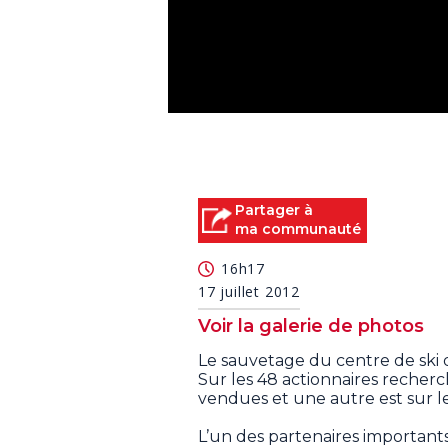
0
seconds
of
0
seconds
Volume
90%
Partager à
ma communauté
16h17
17 juillet 2012
Voir la galerie de photos
Le sauvetage du centre de ski
Sur les 48 actionnaires recher
vendues et une autre est sur le 
L’un des partenaires important