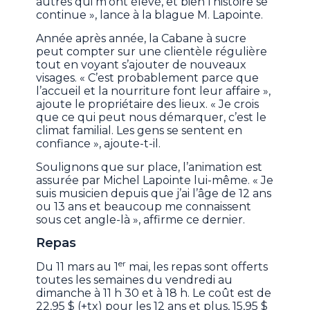
autres qui m’ont élevé, et bien l’histoire se
continue », lance à la blague M. Lapointe.
Année après année, la Cabane à sucre
peut compter sur une clientèle régulière
tout en voyant s’ajouter de nouveaux
visages. « C’est probablement parce que
l’accueil et la nourriture font leur affaire »,
ajoute le propriétaire des lieux. « Je crois
que ce qui peut nous démarquer, c’est le
climat familial. Les gens se sentent en
confiance », ajoute-t-il.
Soulignons que sur place, l’animation est
assurée par Michel Lapointe lui-même. « Je
suis musicien depuis que j’ai l’âge de 12 ans
ou 13 ans et beaucoup me connaissent
sous cet angle-là », affirme ce dernier.
Repas
er
Du 11 mars au 1
mai, les repas sont offerts
toutes les semaines du vendredi au
dimanche à 11 h 30 et à 18 h. Le coût est de
22,95 $ (+tx) pour les 12 ans et plus, 15,95 $