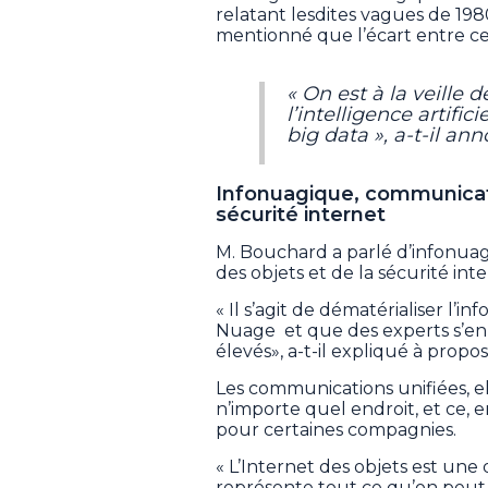
relatant lesdites vagues de 1980
mentionné que l’écart entre cel
« On est à la veille 
l’intelligence artific
big data
», a-t-il an
Infonuagique, communicati
sécurité internet
M. Bouchard a parlé d’infonuag
des objets et de la sécurité int
« Il s’agit de dématérialiser l’
Nuage et que des experts s’en
élevés», a-t-il expliqué à propo
Les communications unifiées, el
n’importe quel endroit, et ce, 
pour certaines compagnies.
« L’Internet des objets est une d
représente tout ce qu’on peut 