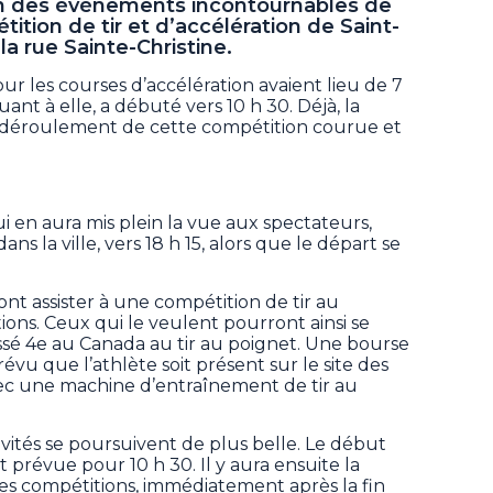
un des événements incontournables de
étition de tir et d’accélération de Saint-
la rue Sainte-Christine.
ur les courses d’accélération avaient lieu de 7
uant à elle, a débuté vers 10 h 30. Déjà, la
 déroulement de cette compétition courue et
i en aura mis plein la vue aux spectateurs,
ns la ville, vers 18 h 15, alors que le départ se
ont assister à une compétition de tir au
tions. Ceux qui le veulent pourront ainsi se
assé 4e au Canada au tir au poignet. Une bourse
révu que l’athlète soit présent sur le site des
vec une machine d’entraînement de tir au
vités se poursuivent de plus belle. Le début
prévue pour 10 h 30. Il y aura ensuite la
des compétitions, immédiatement après la fin