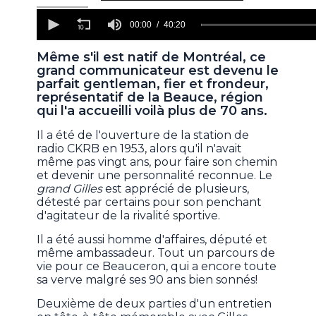
0
seconds
00:00
40:20
of
40
Même s'il est natif de Montréal, ce
minutes,
grand communicateur est devenu le
20
seconds
parfait gentleman, fier et frondeur,
représentatif de la Beauce, région
qui l'a accueilli voilà plus de 70 ans.
Il a été de l'ouverture de la station de
radio CKRB en 1953, alors qu'il n'avait
même pas vingt ans, pour faire son chemin
et devenir une personnalité reconnue. Le
grand Gilles
est apprécié de plusieurs,
détesté par certains pour son penchant
d'agitateur de la rivalité sportive.
Il a été aussi homme d'affaires, député et
même ambassadeur. Tout un parcours de
vie pour ce Beauceron, qui a encore toute
sa verve malgré ses 90 ans bien sonnés!
Deuxième de deux parties d'un entretien