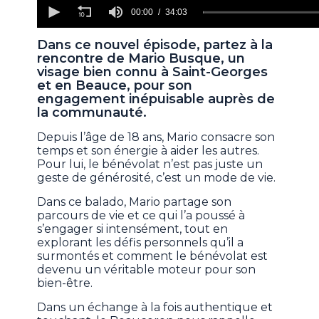
0
seconds
00:00
34:03
of
34
Dans ce nouvel épisode, partez à la
minutes,
rencontre de Mario Busque, un
3
seconds
visage bien connu à Saint-Georges
et en Beauce, pour son
engagement inépuisable auprès de
la communauté.
Depuis l’âge de 18 ans, Mario consacre son
temps et son énergie à aider les autres.
Pour lui, le bénévolat n’est pas juste un
geste de générosité, c’est un mode de vie.
Dans ce balado, Mario partage son
parcours de vie et ce qui l’a poussé à
s’engager si intensément, tout en
explorant les défis personnels qu’il a
surmontés et comment le bénévolat est
devenu un véritable moteur pour son
bien-être.
Dans un échange à la fois authentique et