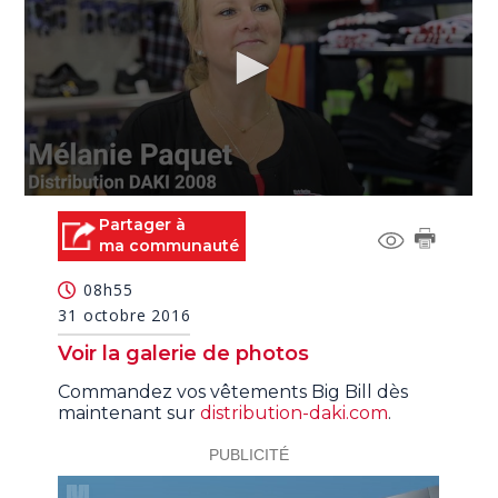
0
seconds
Partager à
of
ma communauté
0
seconds
08h55
31 octobre 2016
Voir la galerie de photos
Commandez vos vêtements Big Bill dès
maintenant sur
distribution-daki.com
.