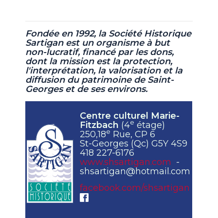
Fondée en 1992, la Société Historique
Sartigan est un organisme à but
non-lucratif,
financé par les dons,
dont la mission est la protection,
l'interprétation, la valorisation et la
diffusion du patrimoine de Saint-
Georges et de ses environs.
Centre culturel Marie-
e
Fitzbach
(4
étage)
e
250,18
Rue, CP 6
St-Georges (Qc) G5Y 4S9
418 227-6176
www.shsartigan.com
-
shsartigan@hotmail.com
facebook.com/shsartigan