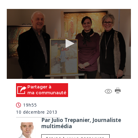
0
seconds
Partager à
of
ma communauté
0
seconds
19h55
10 décembre 2013
Par Julio Trepanier, Journaliste
multimédia