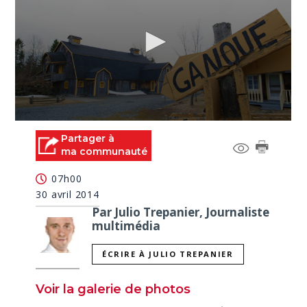
0
seconds
Partager à
of
ma communauté
2
minutes,
07h00
54
seconds
30 avril 2014
Par Julio Trepanier, Journaliste
multimédia
ÉCRIRE À JULIO TREPANIER
Voir la galerie de photos