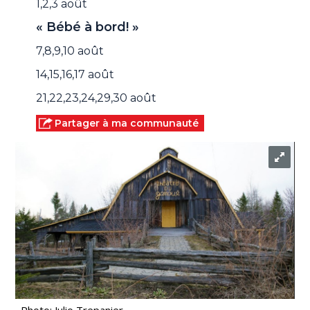
1,2,3 août
« Bébé à bord! »
7,8,9,10 août
14,15,16,17 août
21,22,23,24,29,30 août
Partager à ma communauté