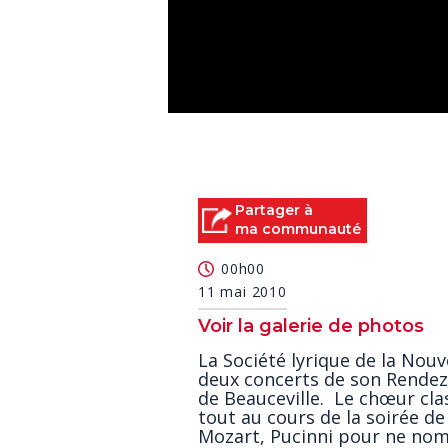
0
seconds
of
3
minutes,
36
Partager à
seconds
Volume
ma communauté
90%
00h00
11 mai 2010
Voir la galerie de photos
La Société lyrique de la Nou
deux concerts de son Rendez-v
de Beauceville. Le chœur cla
tout au cours de la soirée de
Mozart, Pucinni pour ne nomm