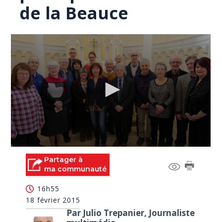
de la Beauce
0
seconds
Partager à
of
ma communauté
0
seconds
16h55
18 février 2015
Par Julio Trepanier, Journaliste