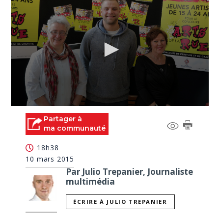
0
seconds
Partager à
of
ma communauté
2
minutes,
18h38
16
seconds
10 mars 2015
Par Julio Trepanier, Journaliste
multimédia
ÉCRIRE À JULIO TREPANIER