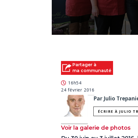
0
seconds
of
1
minute,
53
Partager à
seconds
Volume
ma communauté
90%
16h54
24 février 2016
Par Julio Trepani
ÉCRIRE À JULIO T
Voir la galerie de photos