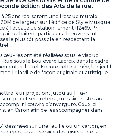
 le Service des loisirs et de la culture de
econde édition des Arts de la rue.
17 à 25 ans réaliseront une fresque murale
20M de largeur sur l’édifice de Style Musique,
re
e à l’espace de stationnement (12469, 1
es qui souhaitent participer à l’œuvre sont
ses le plus tôt possible en respectant la
e! ».
s œuvres ont été réalisées sous le viaduc
e
Rue sous le boulevard Lacroix dans le cadre
nement culturel. Encore cette année, l’objectif
ellir la ville de façon originale et artistique.
er
ttre leur projet ont jusqu’au 1
avril
 seul projet sera retenu, mais six artistes au
d’accomplir l’œuvre d’envergure. Ceux-ci
Christian Caron afin de les accompagner dans
24 dessinées sur une feuille ou un carton, en
e déposées au Service des loisirs et de la