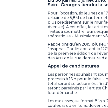
Du 30 juin au 3 juillet 2016,
Saint-Georges tiendra la s
Pour l’occasion, six jeunes de 
urbaine de 5,8M de hauteur et 
plus précisément sur le mur fac
Avenue). À cet effet, les artist
invités à soumettre leurs esquis
thématique « Musicalement vôtr
Rappelons qu’en 2015, plusieur
Josaphat-Poulin abritant la 120
de la première édition de l’évé
des Arts de la rue demeure d’emb
Appel de candidatures
Les personnes souhaitant soume
prochain à 16 h pour le faire. Un
total seront sélectionnés afin 
seront parrainés par l’artiste 
leur démarche.
Les esquisses, au format 8 ½ x 
couleurs ou en tons, doivent êtr