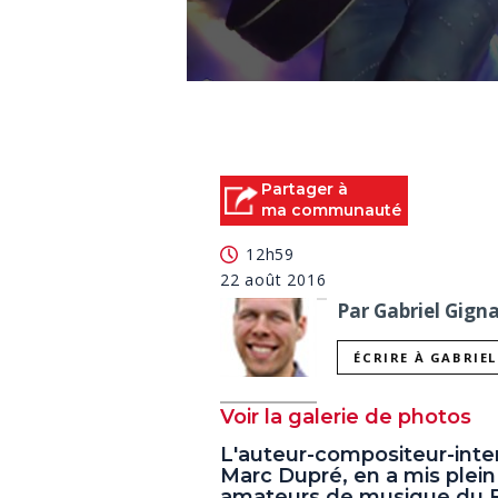
0
seconds
of
0
seconds
Volume
90%
Partager à
ma communauté
12h59
22 août 2016
Par Gabriel Gigna
ÉCRIRE À GABRIE
Voir la galerie de photos
L'auteur-compositeur-interp
Marc Dupré, en a mis plein
amateurs de musique du Fe