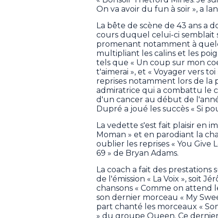
On va avoir du fun à soir », a 
La bête de scène de 43 ans a 
cours duquel celui-ci semblait
promenant notamment à quelque
multipliant les calins et les poi
tels que « Un coup sur mon coeu
t'aimerai », et « Voyager vers t
reprises notamment lors de la p
admiratrice qui a combattu le
d'un cancer au début de l'anné
Dupré a joué les succès « Si po
La vedette s'est fait plaisir en 
Moman » et en parodiant la cha
oublier les reprises « You Giv
69 » de Bryan Adams.
La coach a fait des prestations
de l'émission « La Voix », soit J
chansons « Comme on attend le 
son dernier morceau « My Sweet
part chanté les morceaux « S
» du groupe Queen. Ce dernier a