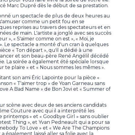
lancé Marc Dupré dès le début de sa prestation.
donné un spectacle de plus de deux heures au
 s'amuser comme un petit fou en se
s reprises au travers des spectateurs et en
gnées de main. L'artiste a jonglé avec ses succès
r », « S'aimer comme on est », « Moi, je
oi ». Le spectacle a monté d'un cran à quelques
ièce « Ton départ », qu'il a dédié à une
 cancer et son beau-père René Angélil décédé
e. La soirée a également été spéciale lorsque
ur te plaire » et « Nous sommes les mêmes ».
imitant son ami Éric Lapointe pour la pièce «
nson « T'aimer trop » de Yoan Garneau sans
e Love A Bad Name » de Bon Jovi et « Summer of
 sur scène avec deux de ses anciens candidats
érôme Couture avec qui il a interprété les
printemps » et « Goodbye Girl » sans oublier
est Thing », et Yvan Pedneault qui a pour sa
omebody To Love » et « We Are The Champions
 également laissé aller sa folie avec la