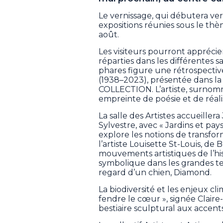
Le vernissage, qui débutera ver
expositions réunies sous le thè
août.
Les visiteurs pourront apprécie
réparties dans les différentes s
phares figure une rétrospectiv
(1938–2023), présentée dans la 
COLLECTION. L’artiste, surnomm
empreinte de poésie et de réalis
La salle des Artistes accueillera
Sylvestre, avec « Jardins et pay
explore les notions de transfor
l’artiste Louisette St-Louis, d
mouvements artistiques de l’hist
symbolique dans les grandes tend
regard d’un chien, Diamond.
La biodiversité et les enjeux cl
fendre le cœur », signée Claire-
bestiaire sculptural aux accent