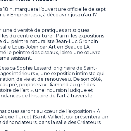
s 18 h, marquera l’ouverture officielle de sept
me « Empreintes », à découvrir jusqu’au 17
r une diversité de pratiques artistiques
alles du centre culturel. Parmi les expositions
e du peintre naturaliste Jean-Luc Grondin
salle Louis-Jobin par Art en Beauce LA
é le peintre des oiseaux, laisse une œuvre
me saisissant.
 Jessica-Sophie Lessard, originaire de Saint-
sages intérieurs », une exposition intimiste qui
mation, de vie et de renouveau. De son côté,
e Beaupré, proposera « Diamond au gré des
oire de l’art », une incursion ludique et
ances de l’histoire de l’art à travers le
imatiques seront au cœur de l’exposition « À
Alexie Turcot (Saint-Vallier), qui présentera un
s dénonciateurs, dans la salle des Créateurs.