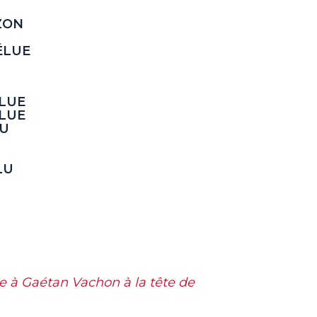
ZON
ÉLUE
LUE
LUE
U
LU
U
e à Gaétan Vachon à la tête de