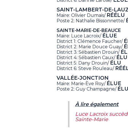
District 6: Dannie Larose/
SAINT-LAMBERT-DE-LAU
RÉÉLU
Maire: Olivier Dumais/
Poste 2: Nathalie Bissonnette/
SAINTE-MARIE-DE-BEAUCE
ÉLUE
Maire: Luce Lacroix/
É
District 1: Clémence Faucher/
É
District 2: Marie Douce Guay/
ÉL
District 3: Sébastien Drouin/
ÉLU
District 4: Sébastien Caux/
ÉLU
District 5: Dany Drouin/
RÉÉ
District 6: Steve Rouleau/
VALLÉE-JONCTION
ÉLUE
Maire: Marie-Ève Roy/
ÉL
Poste 2: Guy Champagne/
À lire également
Luce Lacroix succèd
Sainte-Marie