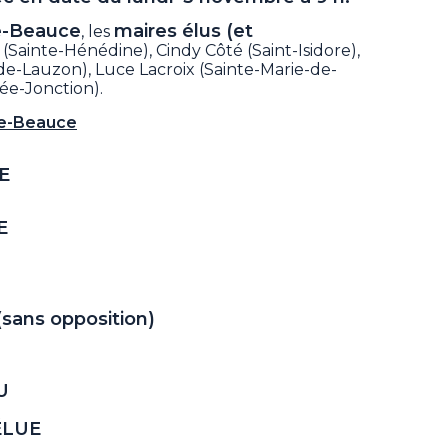
e-Beauce
maires élus (et
, les
(Sainte-Hénédine), Cindy Côté (Saint-Isidore),
de-Lauzon), Luce Lacroix (Sainte-Marie-de-
ée-Jonction).
le-Beauce
E
E
sans opposition)
U
ÉLUE