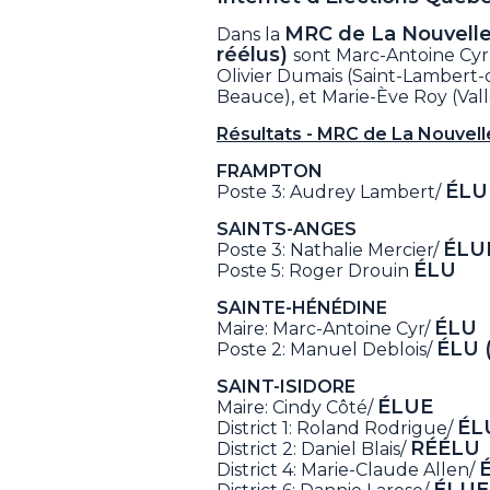
MRC de La Nouvell
Dans la
réélus)
sont Marc-Antoine Cyr 
Olivier Dumais (Saint-Lambert-
Beauce), et Marie-Ève Roy (Vall
Résultats - MRC de La Nouvel
FRAMPTON
ÉLU
Poste 3: Audrey Lambert/
SAINTS-ANGES
ÉLU
Poste 3: Nathalie Mercier/
ÉLU
Poste 5: Roger Drouin
SAINTE-HÉNÉDINE
ÉLU
Maire: Marc-Antoine Cyr/
ÉLU (
Poste 2: Manuel Deblois/
SAINT-ISIDORE
ÉLUE
Maire: Cindy Côté/
ÉL
District 1: Roland Rodrigue/
RÉÉLU
District 2: Daniel Blais/
District 4: Marie-Claude Allen/
ÉLUE