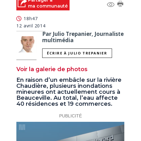
Partager à
of
ma communauté
0
seconds
18h47
12 avril 2014
Par Julio Trepanier, Journaliste
multimédia
ÉCRIRE À JULIO TREPANIER
Voir la galerie de photos
En raison d’un embâcle sur la rivière
Chaudière, plusieurs inondations
mineures ont actuellement cours à
Beauceville. Au total, l’eau affecte
40 résidences et 19 commerces.