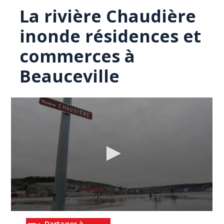
La rivière Chaudière
inonde résidences et
commerces à
Beauceville
0
seconds