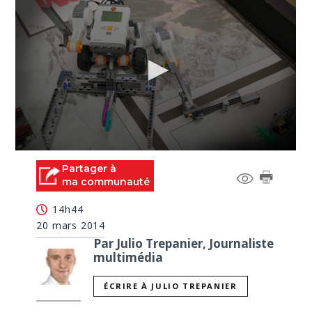
0
seconds
Partager à
of
ma communauté
2
minutes,
14h44
41
seconds
20 mars 2014
Par Julio Trepanier, Journaliste
multimédia
ÉCRIRE À JULIO TREPANIER