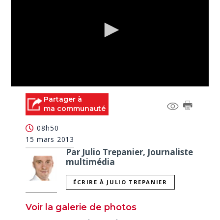
0
seconds
Partager à
of
ma communauté
0
seconds
08h50
15 mars 2013
Par Julio Trepanier, Journaliste
multimédia
ÉCRIRE À JULIO TREPANIER
Voir la galerie de photos