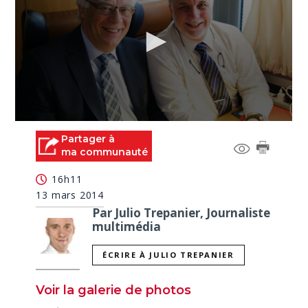
0
seconds
Partager à
of
ma communauté
0
seconds
16h11
13 mars 2014
Par Julio Trepanier, Journaliste
multimédia
ÉCRIRE À JULIO TREPANIER
Voir la galerie de photos