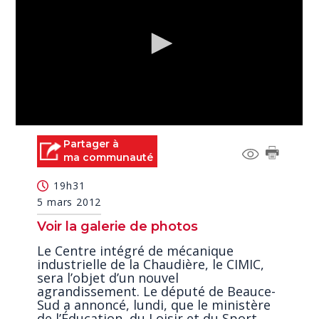
0
seconds
Partager à
of
ma communauté
0
seconds
19h31
5 mars 2012
Voir la galerie de photos
Le Centre intégré de mécanique
industrielle de la Chaudière, le CIMIC,
sera l’objet d’un nouvel
agrandissement. Le député de Beauce-
Sud a annoncé, lundi, que le ministère
de l’Éducation, du Loisir et du Sport