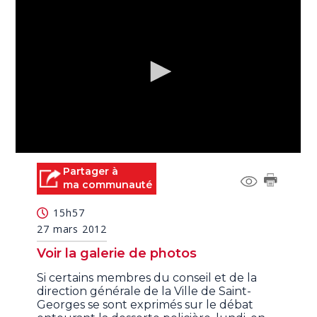
0
seconds
Partager à
of
ma communauté
0
seconds
15h57
27 mars 2012
Voir la galerie de photos
Si certains membres du conseil et de la
direction générale de la Ville de Saint-
Georges se sont exprimés sur le débat