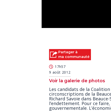
0
seconds
of
3
minutes,
49
Partager à
seconds
Volume
ma communauté
90%
17h57
9 août 2012
Voir la galerie de photos
Les candidats de la Coalitio
circonscriptions de la Beau
Richard Savoie dans Beauce-S
l’endettement. Pour ce faire, 
gouvernementale. L’économie,