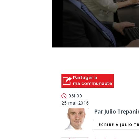
0
seconds
of
0
seconds
Volume
90%
Partager à
ma communauté
06h00
25 mai 2016
Par Julio Trepani
ÉCRIRE À JULIO T