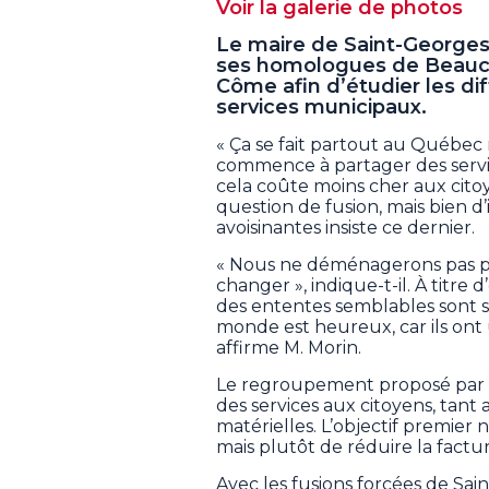
Voir la galerie de photos
Le maire de Saint-Georges
ses homologues de Beaucev
Côme afin d’étudier les dif
services municipaux.
« Ça se fait partout au Québe
commence à partager des servi
cela coûte moins cher aux citoy
question de fusion, mais bien d’
avoisinantes insiste ce dernier.
« Nous ne déménagerons pas per
changer », indique-t-il. À titre
des ententes semblables sont su
monde est heureux, car ils ont u
affirme M. Morin.
Le regroupement proposé par l
des services aux citoyens, tan
matérielles. L’objectif premier 
mais plutôt de réduire la factu
Avec les fusions forcées de Sai