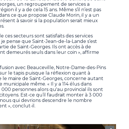
Georges, un regroupement de services a
gion il y a de cela 15 ans. Même s’il n’est pas
dans ce que propose Claude Morin, il y a un
résent à savoir si la population serait mieux
s.
de ces secteurs sont satisfaits des services
 je pense que Saint-Jean-de-la-Lande s’est
rtie de Saint-Georges. Ils ont accès à de
ient demeurés seuls dans leur coin », affirme
a fusion avec Beauceville, Notre-Dame-des-Pins
sur le tapis puisque la réflexion quant à
e le maire de Saint-Georges, concerne autant
e municipale même. « Il y a 114 élus dans
000 personnes alors qu'au provincial ils sont
citoyens. Est-ce qu’il faudrait monter à 3 000
st nous qui devrions descendre le nombre
nt », conclut-il.