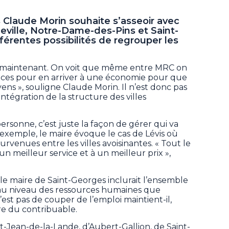
 Claude Morin souhaite s’asseoir avec
ille, Notre-Dame-des-Pins et Saint-
férentes possibilités de regrouper les
c maintenant. On voit que même entre MRC on
ces pour en arriver à une économie pour que
ens », souligne Claude Morin. Il n’est donc pas
intégration de la structure des villes
sonne, c’est juste la façon de gérer qui va
 d’exemple, le maire évoque le cas de Lévis où
rvenues entre les villes avoisinantes. « Tout le
n meilleur service et à un meilleur prix »,
e maire de Saint-Georges inclurait l’ensemble
t au niveau des ressources humaines que
n’est pas de couper de l’emploi maintient-il,
re du contribuable.
nt-Jean-de-la-Lande, d’Aubert-Gallion, de Saint-