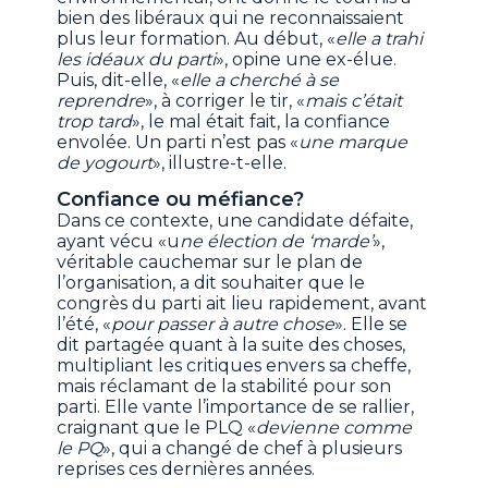
bien des libéraux qui ne reconnaissaient
plus leur formation. Au début, «
elle a trahi
les idéaux du parti
», opine une ex-élue.
Puis, dit-elle, «
elle a cherché à se
reprendre
», à corriger le tir, «
mais c’était
trop tard
», le mal était fait, la confiance
envolée. Un parti n’est pas «
une marque
de yogourt
», illustre-t-elle.
Confiance ou méfiance?
Dans ce contexte, une candidate défaite,
ayant vécu «u
ne élection de ‘marde’
»,
véritable cauchemar sur le plan de
l’organisation, a dit souhaiter que le
congrès du parti ait lieu rapidement, avant
l’été, «
pour passer à autre chose
». Elle se
dit partagée quant à la suite des choses,
multipliant les critiques envers sa cheffe,
mais réclamant de la stabilité pour son
parti. Elle vante l’importance de se rallier,
craignant que le PLQ «
devienne comme
le PQ
», qui a changé de chef à plusieurs
reprises ces dernières années.