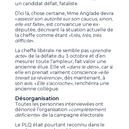
un candidat défait, fataliste.
D’ici là, chose certaine, Mme Anglade devra
«
asseoir son autorité sur son caucus, sinon,
elle est faite
», est convaincue une ex-
députée, décrivant la situation actuelle de
la cheffe comme étant «t
rès, très, très
difficile
».
La cheffe libérale ne semble pas «
prendre
acte
» de la défaite du 3 octobre et d’en
mesurer toute l’ampleur, fait valoir une
ancienne élue. Elle vit «
dans le déni
», car si
elle en prenait vraiment conscience «e
lle
tirerait sa révérence
», dès maintenant, à
son avis. «
Elle s'accroche»
, renchérira une
ancienne collègue.
Désorganisation
Toutes les personnes interviewées ont
dénoncé l’organisation «
complètement
déficiente
» de la campagne électorale.
Le PLQ était pourtant reconnu dans le