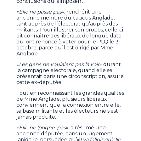
conclusions qui s’imposent.
«
Elle ne passe pas
», renchérit une
ancienne membre du caucus Anglade,
tant auprès de l’électorat qu’auprès des
militants. Pour illustrer son propos, celle-ci
dit connaître des libéraux de longue date
qui ont renoncé à voter pour le PLQ le 3
octobre, parce qu’il est dirigé par Mme
Anglade.
«
Les gens ne voulaient pas la voir
» durant
la campagne électorale, quand elle se
présentait dans une circonscription, assure
cette ex-députée.
Tout en reconnaissant les grandes qualités
de Mme Anglade, plusieurs libéraux
conviennent que la connexion entre elle,
sa base militante et les électeurs ne s'est
jamais produite.
«
Elle ne ‘pogne’ pas
», a résumé une
ancienne députée, dans un jugement
lapidaire, persuadée qu’«i
l va falloir qu’elle