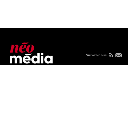
Suivez-nous
Nous joindre
À propos
Carrières
Publicités
Politique de
confidentialité
Condition d'utilisation
Consultez vos nouvelles sur mobile.