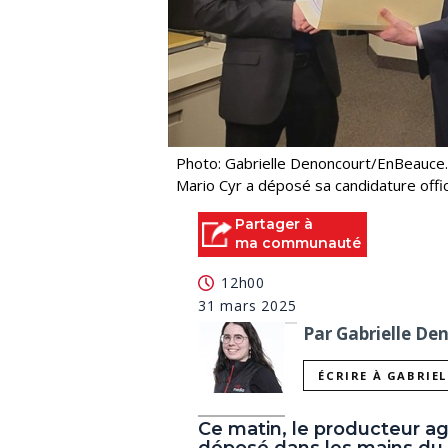
Photo: Gabrielle Denoncourt/EnBeauce
Mario Cyr a déposé sa candidature offici
Partager à
ma communauté
12h00
31 mars 2025
Par Gabrielle De
ÉCRIRE À GABRIE
Ce matin, le producteur agr
déposé dans les mains du p