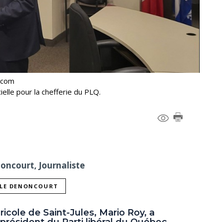
.com
elle pour la chefferie du PLQ.
noncourt, Journaliste
LLE DENONCOURT
icole de Saint-Jules, Mario Roy, a
résident du Parti libéral du Québec,