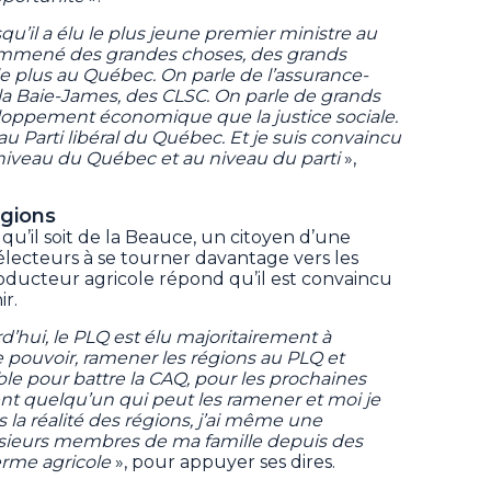
squ’il a élu le plus jeune premier ministre au
 emmené des grandes choses, des grands
 le plus au Québec. On parle de l’assurance-
 la Baie-James, des CLSC. On parle de grands
eloppement économique que la justice sociale.
 Parti libéral du Québec. Et je suis convaincu
 niveau du Québec et au niveau du parti
»,
égions
 qu’il soit de la Beauce, un citoyen d’une
s électeurs à se tourner davantage vers les
producteur agricole répond qu’il est convaincu
ir.
rd’hui, le PLQ est élu majoritairement à
e pouvoir, ramener les régions au PLQ et
ble pour battre la CAQ, pour les prochaines
ent quelqu’un qui peut les ramener et moi je
s la réalité des régions, j’ai même une
usieurs membres de ma famille depuis des
erme agricole
», pour appuyer ses dires.