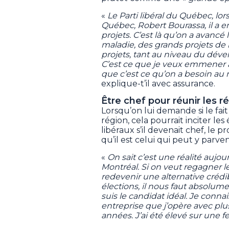
«
Le Parti libéral du Québec, lor
Québec, Robert Bourassa, il a
projets. C’est là qu’on a avancé
maladie, des grands projets de
projets, tant au niveau du dév
C’est ce que je veux emmener au
que c’est ce qu’on a besoin au
explique-t’il avec assurance.
Être chef pour réunir les r
Lorsqu’on lui demande si le fait
région, cela pourrait inciter le
libéraux s’il devenait chef, le 
qu’il est celui qui peut y parven
«
On sait c’est une réalité aujou
Montréal. Si on veut regagner l
redevenir une alternative crédi
élections, il nous faut absolum
suis le candidat idéal. Je connai
entreprise que j’opère avec pl
années. J’ai été élevé sur une f