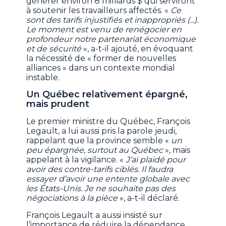
générer environ 8 milliards $ qui serviront
à soutenir les travailleurs affectés. «
Ce
sont des tarifs injustifiés et inappropriés (...).
Le moment est venu de renégocier en
profondeur notre partenariat économique
et de sécurité
», a-t-il ajouté, en évoquant
la nécessité de « former de nouvelles
alliances » dans un contexte mondial
instable.
Un Québec relativement épargné,
mais prudent
Le premier ministre du Québec, François
Legault, a lui aussi pris la parole jeudi,
rappelant que la province semble «
un
peu épargnée, surtout au Québec
», mais
appelant à la vigilance. «
J’ai plaidé pour
avoir des contre-tarifs ciblés. Il faudra
essayer d’avoir une entente globale avec
les États-Unis. Je ne souhaite pas des
négociations à la pièce
», a-t-il déclaré.
François Legault a aussi insisté sur
l’importance de réduire la dépendance