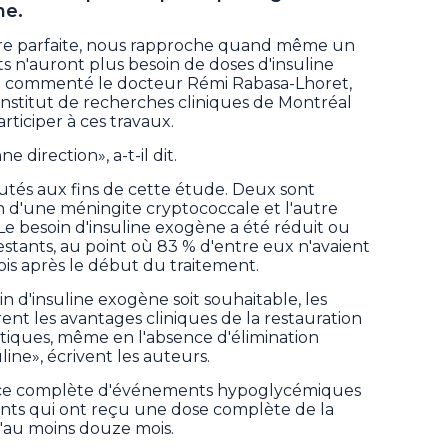
ne.
d'être parfaite, nous rapproche quand même un
s n'auront plus besoin de doses d'insuline
 a commenté le docteur Rémi Rabasa-Lhoret,
Institut de recherches cliniques de Montréal
rticiper à ces travaux.
 direction», a-t-il dit.
utés aux fins de cette étude. Deux sont
n d'une méningite cryptococcale et l'autre
e besoin d'insuline exogène a été réduit ou
estants, au point où 83 % d'entre eux n'avaient
ois après le début du traitement.
n d'insuline exogène soit souhaitable, les
nt les avantages cliniques de la restauration
atiques, même en l'absence d'élimination
ine», écrivent les auteurs.
nce complète d'événements hypoglycémiques
ants qui ont reçu une dose complète de la
d'au moins douze mois.