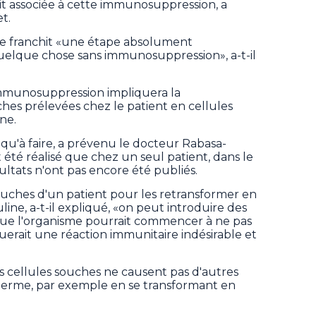
it associée à cette immunosuppression, a
t.
ude franchit «une étape absolument
quelque chose sans immunosuppression», a-t-il
mmunosuppression impliquera la
hes prélevées chez le patient en cellules
ne.
re qu'à faire, a prévenu le docteur Rabasa-
nt été réalisé que chez un seul patient, dans le
ltats n'ont pas encore été publiés.
uches d'un patient pour les retransformer en
uline, a-t-il expliqué, «on peut introduire des
 que l'organisme pourrait commencer à ne pas
uerait une réaction immunitaire indésirable et
s cellules souches ne causent pas d'autres
erme, par exemple en se transformant en