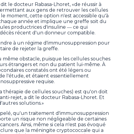
 dit le docteur Rabasa-Lhoret, «de réussir à
permettant aux gens de retrouver les cellules
r le moment, cette option n'est accessible qu'à
chaque année et implique une greffe soit du
lules productrices d'insuline ― ce qui
e décès récent d'un donneur compatible.
treindre à un régime d'immunosuppression pour
re de rejeter la greffe.
u même obstacle, puisque les cellules souches
urs étrangers et non du patient lui-même. À
secondaires constatés ont été légers ou
e l'étude, et étaient essentiellement
unosuppressive requise.
la thérapie de cellules souches) est qu'on doit
ti-rejet, a dit le docteur Rabasa-Lhoret. Et
d'autres solutions.»
l rappelé, qu'un traitement d'immunosuppression
mporte un risque non négligeable de certaines
cancers. Ainsi, même si cela n'est pas évoqué
xclure que la méningite cryptococcale qui a