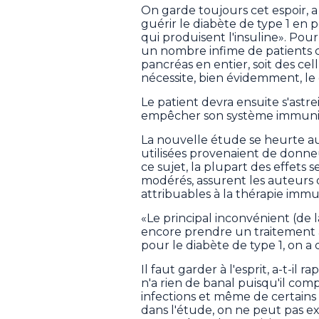
On garde toujours cet espoir, a
guérir le diabète de type 1 en 
qui produisent l'insuline». Pou
un nombre infime de patients 
pancréas en entier, soit des cel
nécessite, bien évidemment, l
Le patient devra ensuite s'as
empêcher son système immunitai
La nouvelle étude se heurte a
utilisées provenaient de donne
ce sujet, la plupart des effets 
modérés, assurent les auteurs d
attribuables à la thérapie imm
«Le principal inconvénient (de 
encore prendre un traitement an
pour le diabète de type 1, on a 
Il faut garder à l'esprit, a-t-i
n'a rien de banal puisqu'il co
infections et même de certains 
dans l'étude, on ne peut pas e