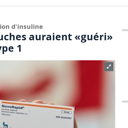
ion d'insuline
ouches auraient «guéri»
ype 1