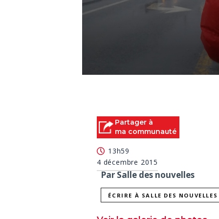
0
seconds
of
23
seconds
Volume
90%
Partager à
ma communauté
13h59
4 décembre 2015
Par Salle des nouvelles
ÉCRIRE À SALLE DES NOUVELLES