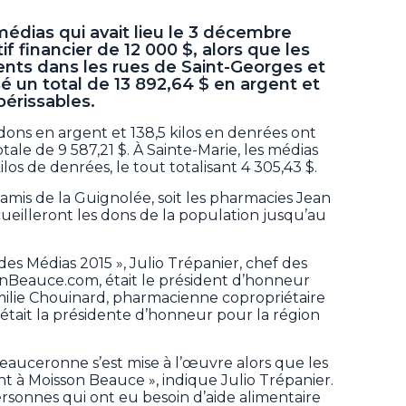
édias qui avait lieu le 3 décembre
if financier de 12 000 $, alors que les
ts dans les rues de Saint-Georges et
 un total de 13 892,64 $ en argent et
érissables.
dons en argent et 138,5 kilos en denrées ont
ale de 9 587,21 $. À Sainte-Marie, les médias
kilos de denrées, le tout totalisant 4 305,43 $.
 amis de la Guignolée, soit les pharmacies Jean
cueilleront les dons de la population jusqu’au
es Médias 2015 », Julio Trépanier, chef des
EnBeauce.com, était le président d’honneur
milie Chouinard, pharmacienne copropriétaire
était la présidente d’honneur pour la région
 beauceronne s’est mise à l’œuvre alors que les
à Moisson Beauce », indique Julio Trépanier.
ersonnes qui ont eu besoin d’aide alimentaire