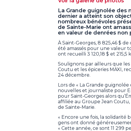
Voir la galerie de photos
La Grande guignolée des m
dernier a atteint son object
nombreux bénévoles présen
de Sainte-Marie ont amassé
en valeur de denrées non p
À Saint-Georges, 8 825,46 $ de 
été amassés pour une valeur tot
ont recueilli 3 120,18 $ et 215,5 
Soulignons par ailleurs que les
Coutu et les épiceries MAXI, re
24 décembre.
Lors de « La Grande guignolée d
nouvelles et journaliste pour 
pour Saint-Georges alors qu’É
affiliée au Groupe Jean Coutu, 
de Sainte-Marie.
« Encore une fois, la solidarité
gens ont donné généreusement 
« Cette année, ce sont 11 299 p