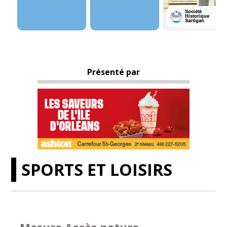
Présenté par
SPORTS ET LOISIRS