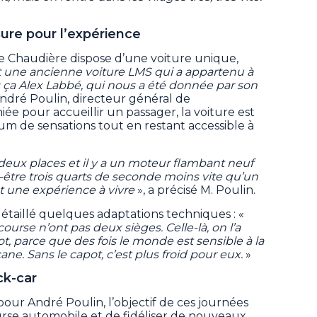
sure pour l’expérience
me Chaudière dispose d’une voiture unique,
t une ancienne voiture LMS qui a appartenu à
s ça Alex Labbé, qui nous a été donnée par son
André Poulin, directeur général de
e pour accueillir un passager, la voiture est
 de sensations tout en restant accessible à
 deux places et il y a un moteur flambant neuf
-être trois quarts de seconde moins vite qu’un
t une expérience à vivre
», a précisé M. Poulin.
taillé quelques adaptations techniques : «
urse n’ont pas deux sièges. Celle-là, on l’a
t, parce que des fois le monde est sensible à la
ne. Sans le capot, c’est plus froid pour eux.
»
ck-car
ur André Poulin, l’objectif de ces journées
ourse automobile et de fidéliser de nouveaux