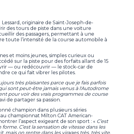
 Lessard, originaire de Saint-Joseph-de-
frir des tours de piste dans une voiture
eillir des passagers, permettant à une
re toute l’intensité de la course automobile à
unes et moins jeunes, simples curieux ou
cédé sur la piste pour des forfaits allant de 15
vrir — ou redécouvrir — le stock-car de
re ce qui fait vibrer les pilotes.
jours très plaisantes parce que je fais parfois
qui sont peut-être jamais venus à l'Autodrome
nent pour voir des vrais programmes de course
avi de partager sa passion.
onné champion dans plusieurs séries
 au championnat Milton CAT American-
montrer l’aspect exigeant de son sport : «
C’est
n forme. C’est la sensation de vitesse dans les
it, mais on rentre dans les virages très, très vite.