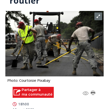
routier
Photo: Courtoisie Pixabay
Partager à
ma communauté
18h00