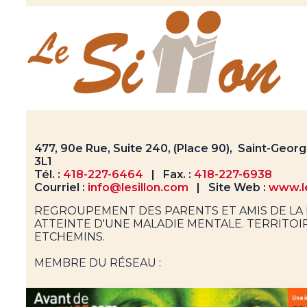
477, 90e Rue, Suite 240, (Place 90), Saint-Geo
3L1
Tél. :
418-227-6464
| Fax. :
418-227-6938
Courriel :
info@lesillon.com
| Site Web :
www.le
REGROUPEMENT DES PARENTS ET AMIS DE L
ATTEINTE D'UNE MALADIE MENTALE. TERRITOI
ETCHEMINS.
MEMBRE DU RÉSEAU :