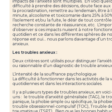
impacts de l’anxiété sont multiples. En voici quel
difficulté à prendre des décisions, doute face aux c
la procrastination, remettre au lendemain, être à 
minute, alcoolisme et toxicomanie dans 25% à 50%
l’isolement et/ou la fuite, le désir de tout contrôler
recherche constante de réassurance, etc. L’impor
d’observer si ces impacts nuisent à notre foncti
quotidien et ce dans les différentes sphères de not
réponse est oui… nous parlons davantage d’un tr
anxieux.
Les troubles anxieux :
Deux critères sont utilisés pour distinguer l’anxi
ou raisonnable d’un diagnostic de trouble anxieux
L’intensité de la souffrance psychologique
La difficulté à fonctionner dans les activités de la v
quotidiennes et dans les interactions sociales.
Il y a plusieurs types de troubles anxieux, en voic
uns : le trouble d’anxiété généralisée (TAG), le tr
panique, la phobie simple ou spécifique, la phobie 
trouble obsessionnel-compulsif (TOC), Trouble de
traumatique (TSPT). Bien que les bonnes habitud